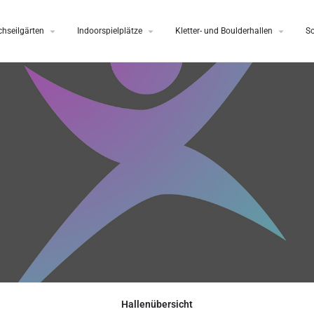
hseilgärten
Indoorspielplätze
Kletter- und Boulderhallen
S
Hallenübersicht