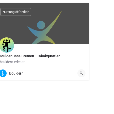
Nutzung öffentlich
Boulder Base Bremen - Tabakquartier
Bouldern erleben!
Am Tabakquartier 14 | Halle 2 | 28197 Bremen
Bouldern
Boulderfläche: 2500 qm