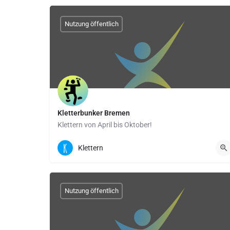
Nutzung öffentlich
Kletterbunker Bremen
Klettern von April bis Oktober!
Sperberstraße 3-5 | 28239 Bremen
Klettern
Boulderfläche: 67 qm
Kletterfläche: 400 qm
Nutzung öffentlich