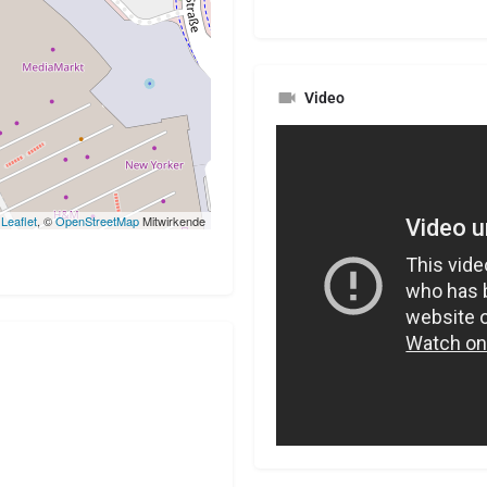
Video
Leaflet
, ©
OpenStreetMap
Mitwirkende