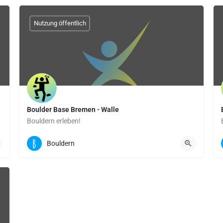
Nutzung öffentlich
Boulder Base Bremen - Walle
Bouldern erleben!
Hohweg 5 | 28219 Bremen
Bouldern
Boulderfläche: 1100 qm