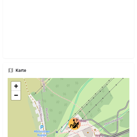
Karte
+
−