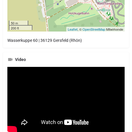
50 m
200 ft
Leaflet
, ©
OpenStreetMap
Mitwirkende
Wasserkuppe 60 | 36129 Gersfeld (Rhön)
Video