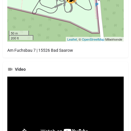
50 m
200 ft
Leaflet
, ©
OpenStreetMap
Mitwirkende
Am Fuchsbau 7 | 15526 Bad Saarow
Video