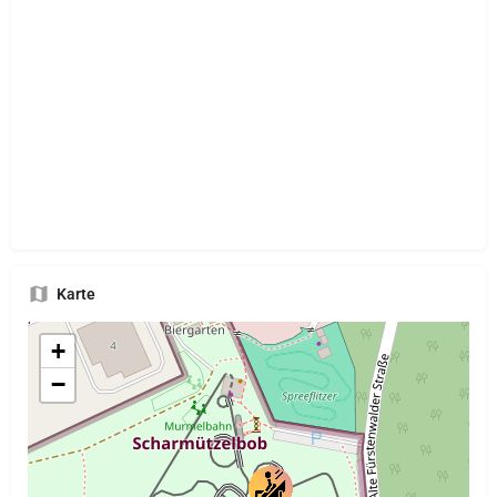
Karte
+
−