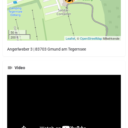
50 m
200 ft
Leaflet
, ©
OpenStreetMap
Mitwirkende
Angerlweber 3 | 83703 Gmund am Tegernsee
Video