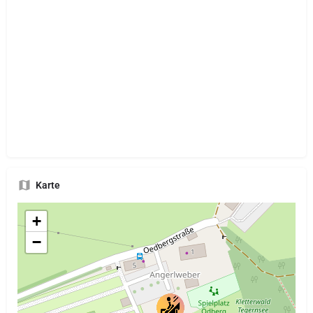
Karte
+
−