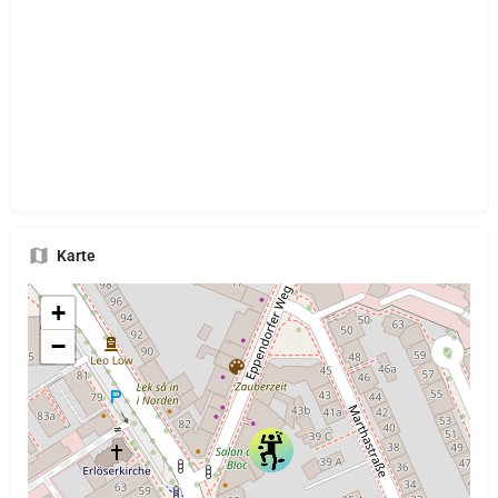
Karte
+
−