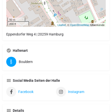
50 m
200 ft
Leaflet
, ©
OpenStreetMap
Mitwirkende
Eppendorfer Weg 4 | 20259 Hamburg
Hallenart
Bouldern
Social Media Seiten der Halle
Facebook
Instagram
Details