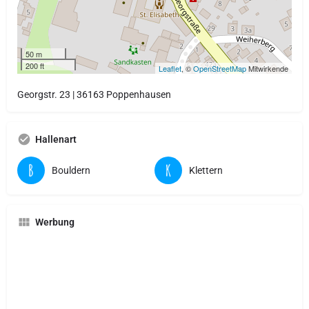
50 m
200 ft
Leaflet
, ©
OpenStreetMap
Mitwirkende
Georgstr. 23 | 36163 Poppenhausen
Hallenart
Bouldern
Klettern
Werbung