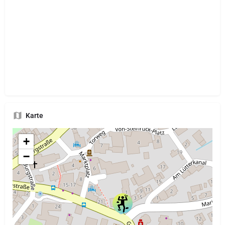
Karte
+
−