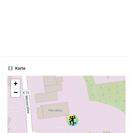
Karte
+
−