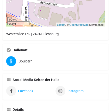
50 m
200 ft
Leaflet
, ©
OpenStreetMap
Mitwirkende
Westerallee 159 | 24941 Flensburg
Hallenart
Bouldern
Social Media Seiten der Halle
Facebook
Instagram
Details