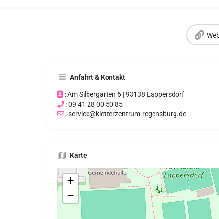
Web
Anfahrt & Kontakt
: Am Silbergarten 6 | 93138 Lappersdorf
: 09 41 28 00 50 85
: service@kletterzentrum-regensburg.de
Karte
+
−