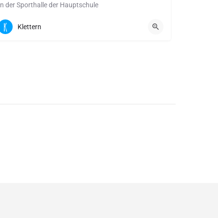
In der Sporthalle der Hauptschule
Zentralschulweg 4 | 87459 Pfronten
Klettern
Kletterfläche: 100 qm