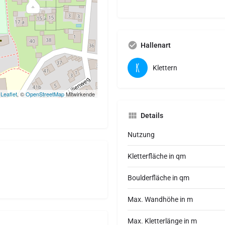
Hallenart
Klettern
Leaflet
, ©
OpenStreetMap
Mitwirkende
Details
Nutzung
Kletterfläche in qm
Boulderfläche in qm
Max. Wandhöhe in m
Max. Kletterlänge in m