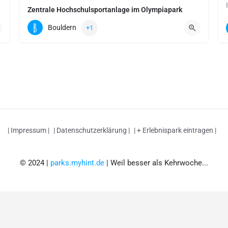
Zentrale Hochschulsportanlage im Olympiapark
Connollystr. 32 | 80809 München
Bouldern
+1
Boulderfläche: 60 qm
Kletterfläche: 900 qm
| Impressum |
| Datenschutzerklärung |
| + Erlebnispark eintragen |
© 2024 |
parks.myhint.de
| Weil besser als Kehrwoche...