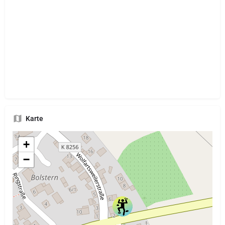
Karte
+
−