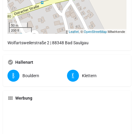
50 m
200 ft
Leaflet
, ©
OpenStreetMap
Mitwirkende
Wolfartsweilerstraße 2 | 88348 Bad Saulgau
Hallenart
Bouldern
Klettern
Werbung