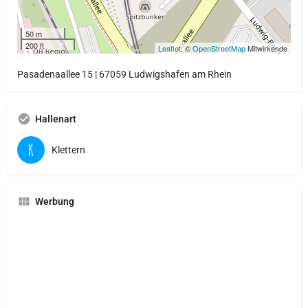
50 m
200 ft
Leaflet
, ©
OpenStreetMap
Mitwirkende
Pasadenaallee 15 | 67059 Ludwigshafen am Rhein
Hallenart
Klettern
Werbung