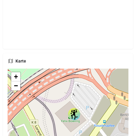
Karte
+
−