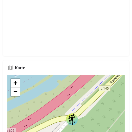
Karte
+
−