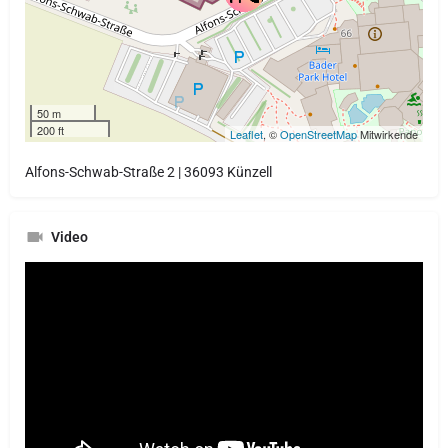
50 m
200 ft
Leaflet
, ©
OpenStreetMap
Mitwirkende
Alfons-Schwab-Straße 2 | 36093 Künzell
Video