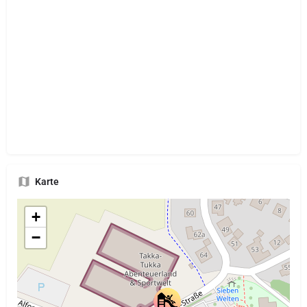
Karte
+
−