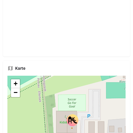
Karte
+
−