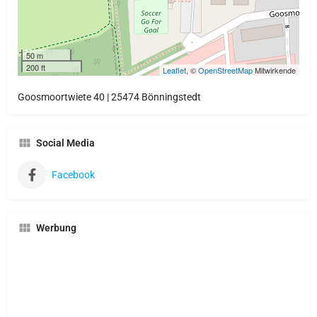
50 m
200 ft
Leaflet
, ©
OpenStreetMap
Mitwirkende
Goosmoortwiete 40 | 25474 Bönningstedt
Social Media
Facebook
Werbung