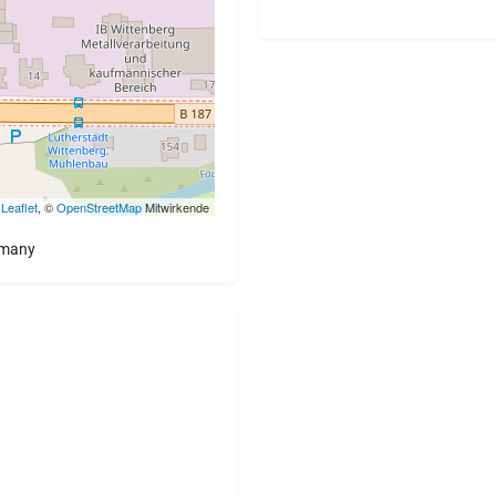
Leaflet
, ©
OpenStreetMap
Mitwirkende
rmany