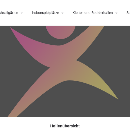
hseilgärten
Indoorspielplätze
Kletter- und Boulderhallen
S
Hallenübersicht