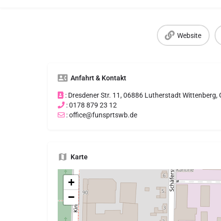
Website
Anfahrt & Kontakt
: Dresdener Str. 11, 06886 Lutherstadt Wittenberg
: 0178 879 23 12
: office@funsprtswb.de
Karte
+
−