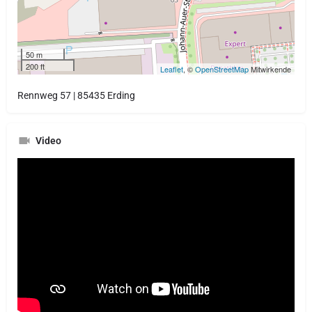
50 m
200 ft
Leaflet
, ©
OpenStreetMap
Mitwirkende
Rennweg 57 | 85435 Erding
Video