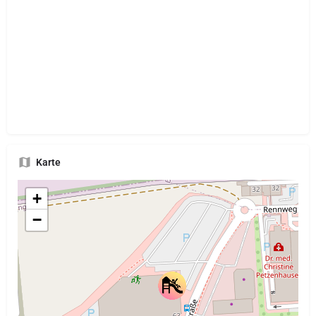
Karte
+
−