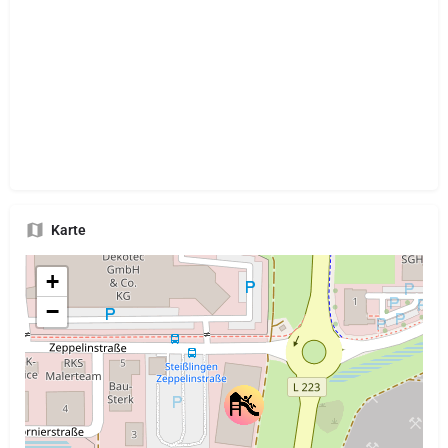
Karte
+
−