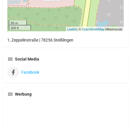
50 m
200 ft
Leaflet
, ©
OpenStreetMap
Mitwirkende
1, Zeppelinstraße | 78256 Steißlingen
Social Media
Facebook
Werbung