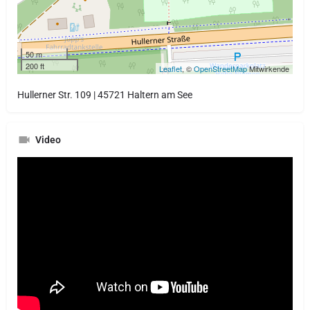
50 m
200 ft
Leaflet
, ©
OpenStreetMap
Mitwirkende
Hullerner Str. 109 | 45721 Haltern am See
Video