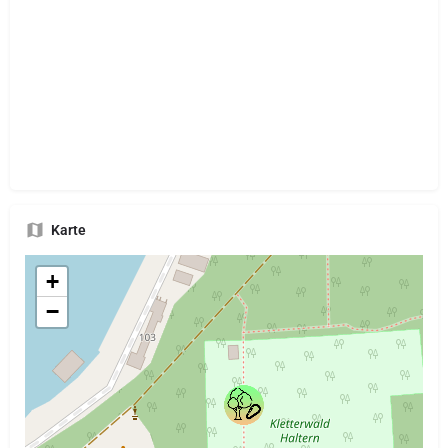
Karte
+
−