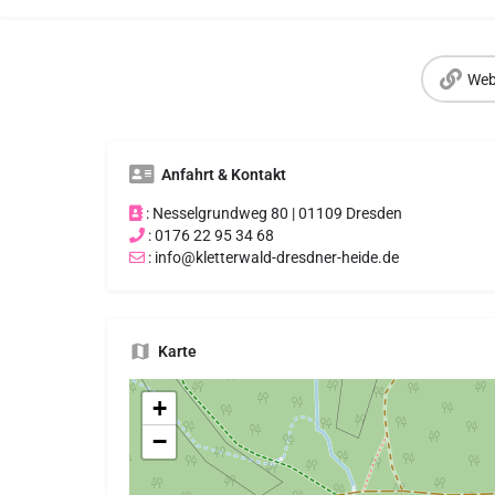
Web
Anfahrt & Kontakt
: Nesselgrundweg 80 | 01109 Dresden
: 0176 22 95 34 68
: info@kletterwald-dresdner-heide.de
Karte
+
−