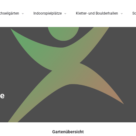
hseilgärten
Indoorspielplätze
Kletter- und Boulderhallen
S
de
Gartenübersicht