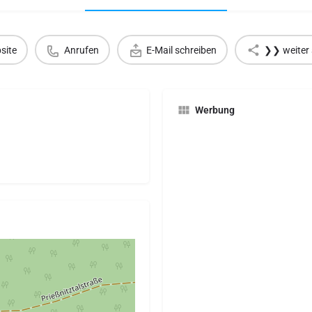
site
Anrufen
E-Mail schreiben
❯❯ weiter 
Werbung