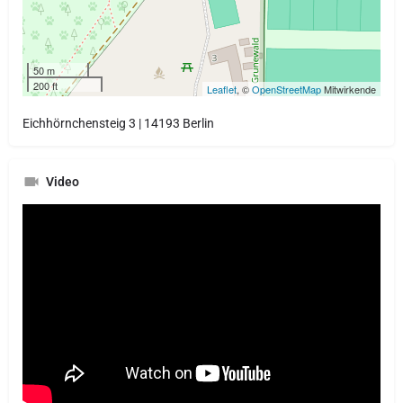
50 m
200 ft
Leaflet
, ©
OpenStreetMap
Mitwirkende
Eichhörnchensteig 3 | 14193 Berlin
Video