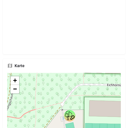
Karte
+
−