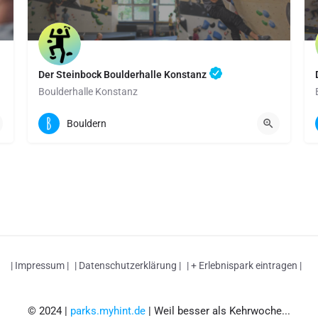
Der Steinbock Boulderhalle Konstanz
Boulderhalle Konstanz
August-Borsig-Straße 20 | 78467 Konstanz
Bouldern
Boulderfläche: 900 qm
| Impressum |
| Datenschutzerklärung |
| + Erlebnispark eintragen |
© 2024 |
parks.myhint.de
| Weil besser als Kehrwoche...