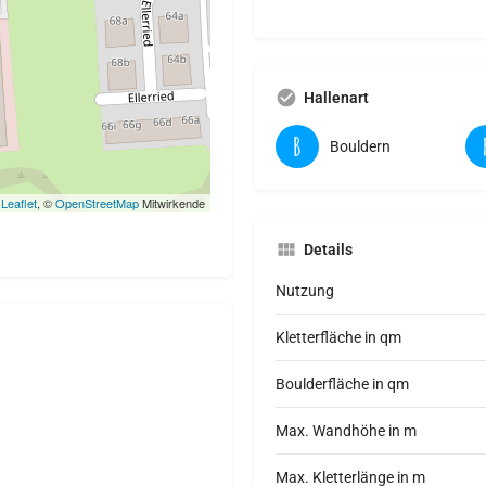
Hallenart
Bouldern
Leaflet
, ©
OpenStreetMap
Mitwirkende
Details
Nutzung
Kletterfläche in qm
Boulderfläche in qm
Max. Wandhöhe in m
Max. Kletterlänge in m