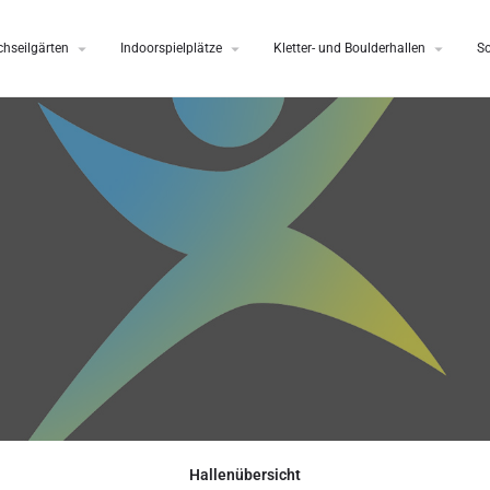
hseilgärten
Indoorspielplätze
Kletter- und Boulderhallen
S
Hallenübersicht