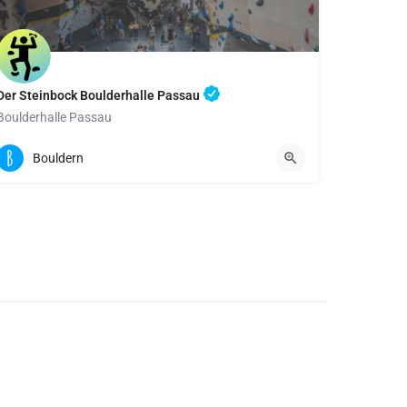
Der Steinbock Boulderhalle Passau
Boulderhalle Passau
Südtiroler Str. 2 | 94036 Passau
Bouldern
Boulderfläche: 700 qm