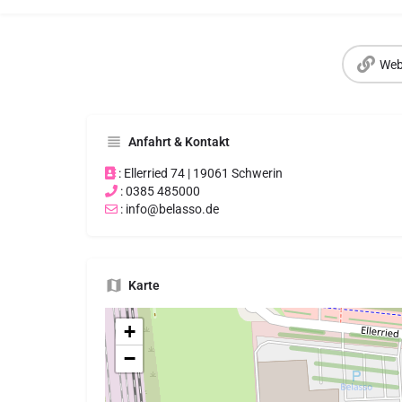
Web
Anfahrt & Kontakt
: Ellerried 74 | 19061 Schwerin
: 0385 485000
: info@belasso.de
Karte
+
−